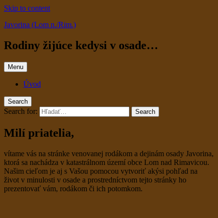
Skip to content
Javorina (Lom n./Rim.)
Rodiny žijúce kedysi v osade…
Menu
Úvod
Search
Search for:
Search
Milí priatelia,
vítame vás na stránke venovanej rodákom a dejinám osady Javorina,
ktorá sa nachádza v katastrálnom území obce Lom nad Rimavicou.
Našim cieľom je aj s Vašou pomocou vytvoriť akýsi pohľad na
život v minulosti v osade a prostredníctvom tejto stránky ho
prezentovať vám, rodákom či ich potomkom.