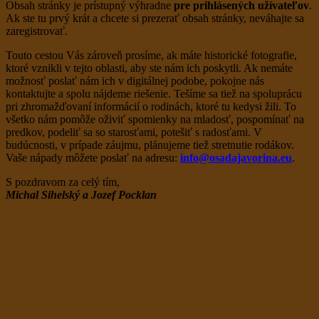
Obsah stránky je prístupný výhradne
pre prihlásených užívateľov
.
Ak ste tu prvý krát a chcete si prezerať obsah stránky, neváhajte sa
zaregistrovať.
Touto cestou Vás zároveň prosíme, ak máte historické fotografie,
ktoré vznikli v tejto oblasti, aby ste nám ich poskytli. Ak nemáte
možnosť poslať nám ich v digitálnej podobe, pokojne nás
kontaktujte a spolu nájdeme riešenie. Tešíme sa tiež na spoluprácu
pri zhromažďovaní informácií o rodinách, ktoré tu kedysi žili. To
všetko nám pomôže oživiť spomienky na mladosť, pospomínať na
predkov, podeliť sa so starosťami, potešiť s radosťami. V
budúcnosti, v prípade záujmu, plánujeme tiež stretnutie rodákov.
Vaše nápady môžete poslať na adresu:
info@osadajavorina.eu
.
S pozdravom za celý tím,
Michal Sihelský a Jozef Pocklan
Prihlasovacie meno, alebo e-mail
Heslo