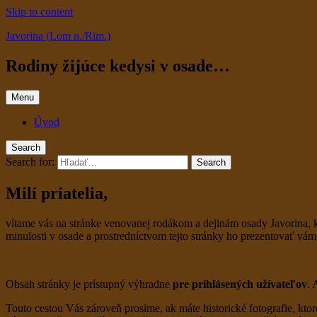
Skip to content
Javorina (Lom n./Rim.)
Rodiny žijúce kedysi v osade…
Menu
Úvod
Search
Search for:
Search
Milí priatelia,
vítame vás na stránke venovanej rodákom a dejinám osady Javorina, 
minulosti v osade a prostredníctvom tejto stránky ho prezentovať vá
Obsah stránky je prístupný výhradne
pre prihlásených užívateľov
. 
Touto cestou Vás zároveň prosíme, ak máte historické fotografie, ktor