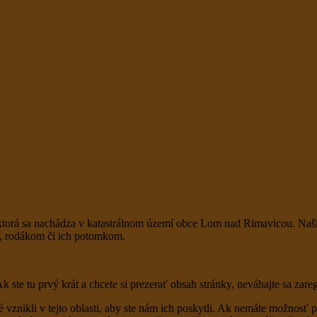
ktorá sa nachádza v katastrálnom území obce Lom nad Rimavicou. Naši
m, rodákom či ich potomkom.
Ak ste tu prvý krát a chcete si prezerať obsah stránky, neváhajte sa zare
é vznikli v tejto oblasti, aby ste nám ich poskytli. Ak nemáte možnosť 