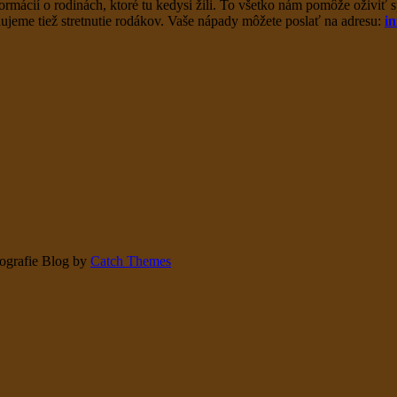
formácií o rodinách, ktoré tu kedysi žili. To všetko nám pomôže oživi
nujeme tiež stretnutie rodákov. Vaše nápady môžete poslať na adresu:
i
otografie Blog by
Catch Themes