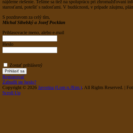
nájdeme riešenie. Tešíme sa tiež na spoluprácu pri zhromažďovaní in
starosťami, potešiť s radosťami. V budúcnosti, v prípade záujmu, plá
S pozdravom za celý tím,
Michal Sihelský a Jozef Pocklan
Prihlasovacie meno, alebo e-mail
Heslo
Zostať prihlásený
Registrovať
Zabudli ste heslo?
Copyright © 2026
Javorina (Lom n./Rim.)
. All Rights Reserved. | F
Scroll Up