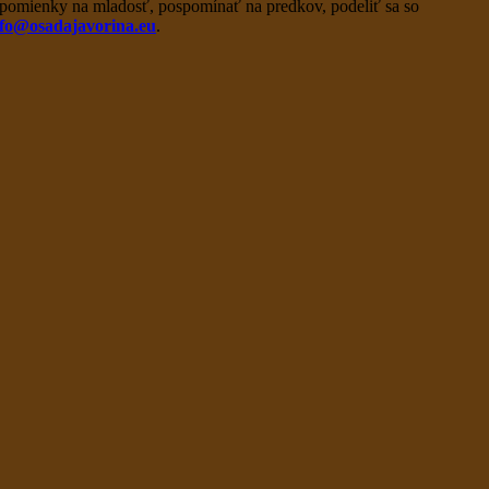
ť spomienky na mladosť, pospomínať na predkov, podeliť sa so
nfo@osadajavorina.eu
.